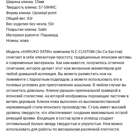
Ширина клинка: 15мм
Твердость клинка: 57-59HRC
Форма клинка: Upswept point
Общий вес: 63г
Вес изделия без чехла: 50г
Покрытие клинка: Satin
Материал рукояти: Паракорд
Ножны: кожа
Модель «HARUKO SATIN» компании N.C.CUSTOM (Эн Си Кастом)
сочетает в себе элегантную простоту, традиционные японские мотивы
и современные материалы. Как нам кажется, получилось отличное
сочетание, которое делает этот нож желанным экземпляром для
любой домашней коллекции. Вы можете разместить нож на
ложементе с бархатным подкладом, а можете использовать его в
полевых условиях для приготовления шашлыка. В любом случае вы
останетесь довольны. Клинок украшен оригинальной гравюрой в
японский стилистике, на которой изображены порхающие ласточки в
ветвях деревьев. Клинок ножа выполнен из высококачественной
нержавеющей стали японского производства. Сталь имеет высокий
уровень твердости, что обеспечивает создание максимально острой
режущей кромки. Входящие в состав хром и углерод создают
оптимальный баланс между твердостью и упругостью. Нож можно
использовать для работы по материалам различной плотности.