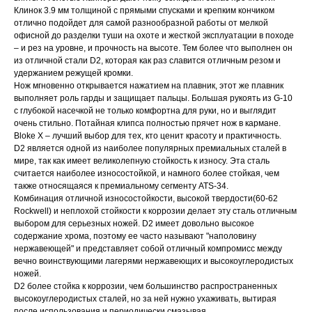
Клинок 3.9 мм толщиной с прямыми спусками и крепким кончиком
отлично подойдет для самой разнообразной работы от мелкой
офисной до разделки туши на охоте и жесткой эксплуатации в походе
– и рез на уровне, и прочность на высоте. Тем более что выполнен он
из отличной стали D2, которая как раз славится отличным резом и
удержанием режущей кромки.
Нож мгновенно открывается нажатием на плавник, этот же плавник
выполняет роль гарды и защищает пальцы. Большая рукоять из G-10
c глубокой насечкой не только комфортна для руки, но и выглядит
очень стильно. Потайная клипса полностью прячет нож в кармане.
Bloke X – лучший выбор для тех, кто ценит красоту и практичность.
D2 является одной из наиболее популярных премиальных сталей в
мире, так как имеет великолепную стойкость к износу. Эта сталь
считается наиболее износостойкой, и намного более стойкая, чем
также относящаяся к премиальному сегменту ATS-34.
Комбинация отличной износостойкости, высокой твердости(60-62
Rockwell) и неплохой стойкости к коррозии делает эту сталь отличным
выбором для серьезных ножей. D2 имеет довольно высокое
содержание хрома, поэтому ее часто называют "наполовину
нержавеющей" и представляет собой отличный компромисс между
вечно воинствующими лагерями нержавеющих и высокоуглеродистых
ножей.
D2 более стойка к коррозии, чем большинство распространенных
высокоуглеродистых сталей, но за ней нужно ухаживать, вытирая
после использования и периодически смазывая.