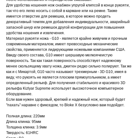
Для удобства ношения нож снабжен упругой клипсой в конце рукояти,
так что его легко носить с собой в кармане или на ремне. Также
имеется отверстие для ремешка, в которое можно продеть
декоративный темляк для добавления индивидуальности, аварийный
запасной шнур или ремешок другой конфигурации для повышения
удобства ношения и извлечения.
Материал рукояти ножа - G10 - является крайне живучим и прочным
современным материалом, имеет превосходные механические
свойства, применяется лидирующими ножевыми компаниями США.
Ввиду своего состава, G10 имеет шершавую мелкоячеистую
поверхность. Так как такая поверхность способствует надежному
менее скользящему хвату ножа, джитен редко сильно полируют. Так же
как и с Микартой, G10 часто называют трехмерным - 3D G10, имея в
виду, что рукоять не является плоским прямоугольником, а имеет
определенный рельеф. Для получения стабильного и красивого 3D
рельефа Kizlyar Supreme использует высокоточное компьютерное
оборудование.
Если вам нужен здоровый, крепкий и надежный нож, который будет
"пахать" наравне с фикседом, то Bloke X безусловно вам подойдет.
Полная длина: 220мм
Длина клинка: 95мм
Толщина клинка: 3.9мм
Твердость: 61HRC