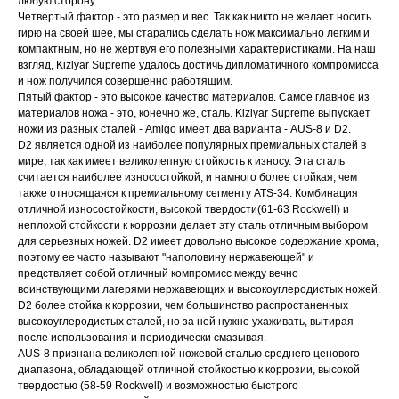
любую сторону.
Четвертый фактор - это размер и вес. Так как никто не желает носить
гирю на своей шее, мы старались сделать нож максимально легким и
компактным, но не жертвуя его полезными характеристиками. На наш
взгляд, Kizlyar Supreme удалось достичь дипломатичного компромисса
и нож получился совершенно работящим.
Пятый фактор - это высокое качество материалов. Самое главное из
материалов ножа - это, конечно же, сталь. Kizlyar Supreme выпускает
ножи из разных сталей - Amigo имеет два варианта - AUS-8 и D2.
D2 является одной из наиболее популярных премиальных сталей в
мире, так как имеет великолепную стойкость к износу. Эта сталь
считается наиболее износостойкой, и намного более стойкая, чем
также относящаяся к премиальному сегменту ATS-34. Комбинация
отличной износостойкости, высокой твердости(61-63 Rockwell) и
неплохой стойкости к коррозии делает эту сталь отличным выбором
для серьезных ножей. D2 имеет довольно высокое содержание хрома,
поэтому ее часто называют "наполовину нержавеющей" и
предствляет собой отличный компромисс между вечно
воинствующими лагерями нержавеющих и высокоуглеродистых ножей.
D2 более стойка к коррозии, чем большинство распростаненных
высокоуглеродистых сталей, но за ней нужно ухаживать, вытирая
после использования и периодически смазывая.
AUS-8 признана великолепной ножевой сталью среднего ценового
диапазона, обладающей отличной стойкостью к коррозии, высокой
твердостью (58-59 Rockwell) и возможностью быстрого