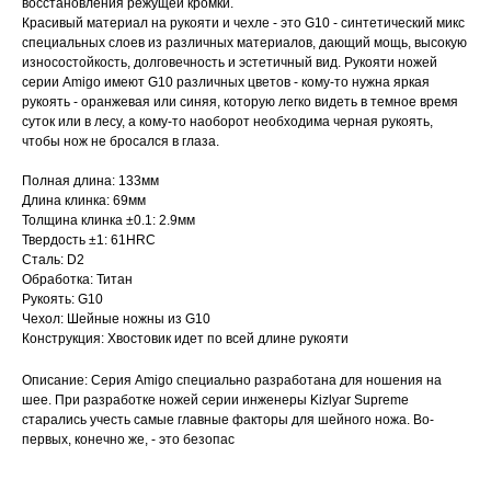
восстановления режущей кромки.
Красивый материал на рукояти и чехле - это G10 - синтетический микс
специальных слоев из различных материалов, дающий мощь, высокую
износостойкость, долговечность и эстетичный вид. Рукояти ножей
серии Amigo имеют G10 различных цветов - кому-то нужна яркая
рукоять - оранжевая или синяя, которую легко видеть в темное время
суток или в лесу, а кому-то наоборот необходима черная рукоять,
чтобы нож не бросался в глаза.
Полная длина: 133мм
Длина клинка: 69мм
Толщина клинка ±0.1: 2.9мм
Твердость ±1: 61HRC
Сталь: D2
Обработка: Титан
Рукоять: G10
Чехол: Шейные ножны из G10
Конструкция: Хвостовик идет по всей длине рукояти
Описание: Серия Amigo специально разработана для ношения на
шее. При разработке ножей серии инженеры Kizlyar Supreme
старались учесть самые главные факторы для шейного ножа. Во-
первых, конечно же, - это безопас