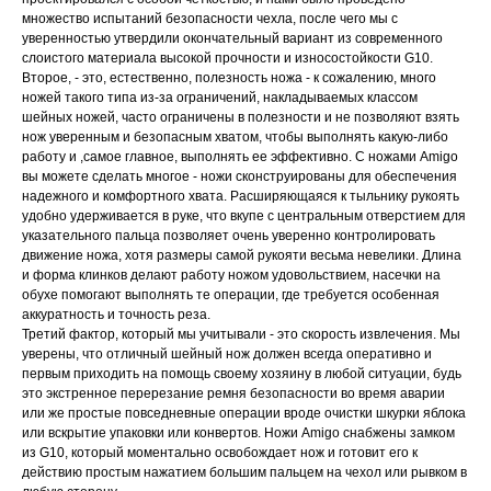
множество испытаний безопасности чехла, после чего мы с
уверенностью утвердили окончательный вариант из современного
слоистого материала высокой прочности и износостойкости G10.
Второе, - это, естественно, полезность ножа - к сожалению, много
ножей такого типа из-за ограничений, накладываемых классом
шейных ножей, часто ограничены в полезности и не позволяют взять
нож уверенным и безопасным хватом, чтобы выполнять какую-либо
работу и ,самое главное, выполнять ее эффективно. С ножами Amigo
вы можете сделать многое - ножи сконструированы для обеспечения
надежного и комфортного хвата. Расширяющаяся к тыльнику рукоять
удобно удерживается в руке, что вкупе с центральным отверстием для
указательного пальца позволяет очень уверенно контролировать
движение ножа, хотя размеры самой рукояти весьма невелики. Длина
и форма клинков делают работу ножом удовольствием, насечки на
обухе помогают выполнять те операции, где требуется особенная
аккуратность и точность реза.
Третий фактор, который мы учитывали - это скорость извлечения. Мы
уверены, что отличный шейный нож должен всегда оперативно и
первым приходить на помощь своему хозяину в любой ситуации, будь
это экстренное перерезание ремня безопасности во время аварии
или же простые повседневные операции вроде очистки шкурки яблока
или вскрытие упаковки или конвертов. Ножи Amigo снабжены замком
из G10, который моментально освобождает нож и готовит его к
действию простым нажатием большим пальцем на чехол или рывком в