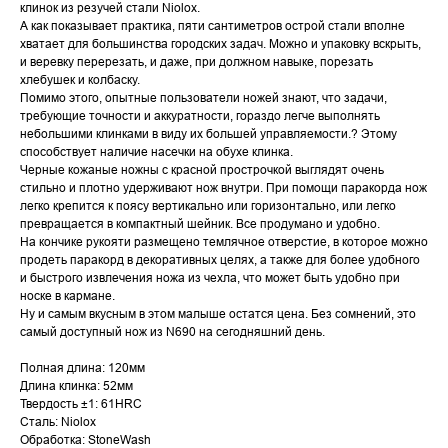
клинок из резучей стали Niolox.
А как показывает практика, пяти сантиметров острой стали вполне
хватает для большинства городских задач. Можно и упаковку вскрыть,
и веревку перерезать, и даже, при должном навыке, порезать
хлебушек и колбаску.
Помимо этого, опытные пользователи ножей знают, что задачи,
требующие точности и аккуратности, гораздо легче выполнять
небольшими клинками в виду их большей управляемости.? Этому
способствует наличие насечки на обухе клинка.
Черные кожаные ножны с красной прострочкой выглядят очень
стильно и плотно удерживают нож внутри. При помощи паракорда нож
легко крепится к поясу вертикально или горизонтально, или легко
превращается в компактный шейник. Все продумано и удобно.
На кончике рукояти размещено темлячное отверстие, в которое можно
продеть паракорд в декоративных целях, а также для более удобного
и быстрого извлечения ножа из чехла, что может быть удобно при
носке в кармане.
Ну и самым вкусным в этом малыше остатся цена. Без сомнений, это
самый доступный нож из N690 на сегодняшний день.
Полная длина: 120мм
Длина клинка: 52мм
Твердость ±1: 61HRC
Сталь: Niolox
Обработка: StoneWash