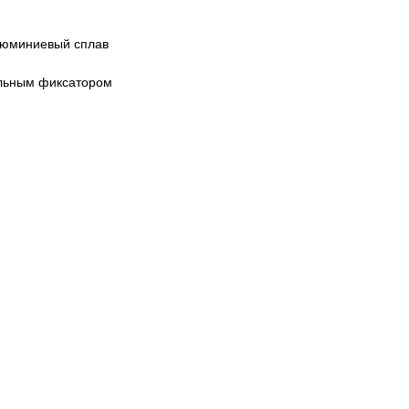
люминиевый сплав
ельным фиксатором