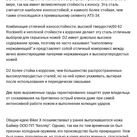
мире, так как имеет великолепную стойкость к износу. Эта сталь
считается наиболее износостойкой, и намного более стойкая, чем
также относящаяся к премиальному сегменту ATS-34.
Комбинация отличной износостойкости, высокой твердости(60-62
Rockwell) и неплохой стойкости к коррозии делает эту сталь отличным
выбором для серьезных ножей. D2 имеет довольно высокое
содержание хрома, поэтому ее часто называют "наполовину
нержавеющей" и представляет собой отличный компромисс между
вечно воинствующими лагерями нержавеющих и высокоуглеродистых
ножей.
D2 более стойка к коррозии, чем большинство распространенных
высокоуглеродистых сталей, но за ней нужно ухаживать, вытирая
после использования и периодически смазывая.
Две ярко выраженные гарды гарантированно защитят руки владельца
от соскакивания на бритвенно острый клинок даже при самой
интенсивной работе ножом и выполнении колющих ударов.
Общую идею Biker X позаимствовал у ранее выпускавшегося ножа
Байкер ООО ПП "Кизляр". Однако, так как по тем временам он был
признан холодным оружием, его производство было прекращено. Нож
был очень популярным, но только в узких кругах военных, спасателей