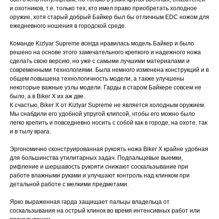
и охотников, т.е. только тех, кто имел право приобретать холодное
оружие, хотя старый добрый Байкер был бы отличным EDC ножом для
ежедневного ношения в городской среде.
Команде Kizlyar Supreme всегда нравилась модель Байкер и было
решено на основе этого замечательного крепкого и надежного ножа
сделать свою версию, но уже с самыми лучшими материалами и
современными технологиями. Была немного изменена конструкций и в
общем повышена технологичность модели, а также улучшены
некоторые важные узлы модели. Гарды в старом Байкере совсем не
было, а в Biker X их аж две.
К счастью, Biker X от Kizlyar Supreme не является холодным оружием.
Мы снабдили его удобной упругой клипсой, чтобы его можно было
легко крепить и повседневно носить с собой как в городе, на охоте, так
и в тылу врага.
Эргономично сконструированная рукоять ножа Biker X крайне удобная
для большинства утилитарных задач. Подпальцевые выемки,
рифление и шершавость рукояти снижают соскальзывание при
работе влажными руками и улучшают контроль над клинком при
детальной работе с мелкими предметами.
Ярко выраженная гарда защищает пальцы владельца от
соскальзывания на острый клинок во время интенсивных работ или