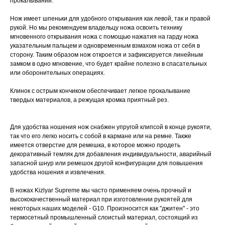
прокалывании.
Нож имеет шпеньки для удобного открывания как левой, так и правой
рукой. Но мы рекомендуем владельцу ножа освоить технику
мгновенного открывания ножа с помощью нажатия на гарду ножа
указательным пальцем и одновременным взмахом ножа от себя в
сторону. Таким образом нож откроется и зафиксируется линейным
замком в одно мгновение, что будет крайне полезно в спасательных
или оборонительных операциях.
Клинок с острым кончиком обеспечивает легкое прокалывание
твердых материалов, а режущая кромка приятный рез.
Для удобства ношения нож снабжен упругой клипсой в конце рукояти,
так что его легко носить с собой в кармане или на ремне. Также
имеется отверстие для ремешка, в которое можно продеть
декоративный темляк для добавления индивидуальности, аварийный
запасной шнур или ремешок другой конфигурации для повышения
удобства ношения и извлечения.
В ножах Kizlyar Supreme мы часто применяем очень прочный и
высококачественный материал при изготовлении рукоятей для
некоторых наших моделей - G10. Произносится как "джитен" - это
термосетный промышленный слоистый материал, состоящий из