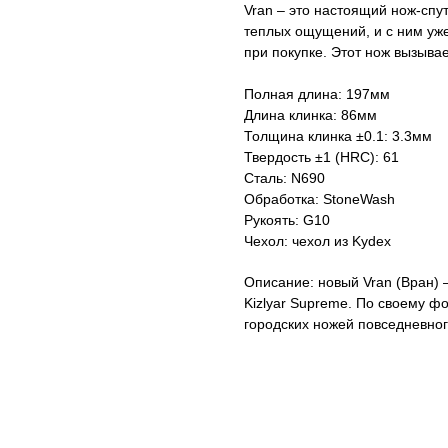
Vran – это настоящий нож-спу
теплых ощущений, и с ним уже
при покупке. Этот нож вызыва
Полная длина: 197мм
Длина клинка: 86мм
Толщина клинка ±0.1: 3.3мм
Твердость ±1 (HRC): 61
Сталь: N690
Обработка: StoneWash
Рукоять: G10
Чехол: чехол из Kydex
Описание: новый Vran (Вран) 
Kizlyar Supreme. По своему ф
городских ножей повседневног