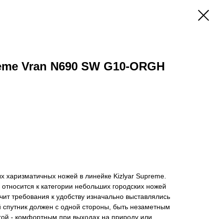
reme Vran N690 SW G10-ORGH
ых харизматичных ножей в линейке Kizlyar Supreme.
относится к категории небольших городских ножей
чит требования к удобству изначально выставлялись
 спутник должен с одной стороны, быть незаметным
угой - комфортным при выходах на природу или