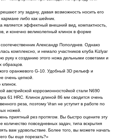
решают эту задачу, давая возможность носить его
 кармане либо как шейник.
 является эффектный внешний вид, компактность,
ов, и конечно великолепный клинок в форме
 соотечественник Александр Пополднев. Однако
лась комплексно, и немало участников клуба Kizlyar
ю руку к созданию этого ножа дельными советами и
х образцов.
кого оранжевого G-10. Удобный 3D рельеф и
е очень цепкой.
 клинок.
ой австрийской коррозионностойкой стали N690
дка 61 HRC. Клинок длиной 86 мм сводится очень
венного реза, поэтому Vran не уступит в работе по
ных ножей.
ень приятный рез протягом. Вы быстро оцените эту
ое количество повседневных задач, типа вскрытия
лять вам удовольствие. Более того, вы можете начать
Чего бы еще порезать?»