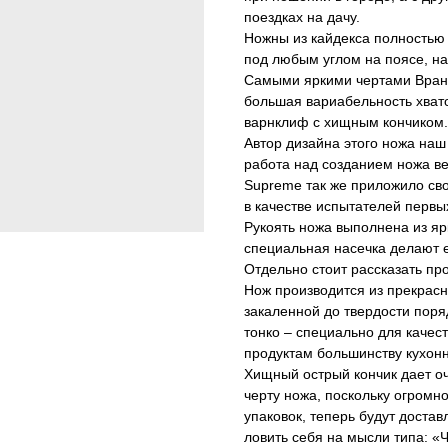
поездках на дачу.
Ножны из кайдекса полностью 
под любым углом на поясе, на
Самыми яркими чертами Врана
большая вариабельность хват
варнклиф с хищным кончиком.
Автор дизайна этого ножа наш
работа над созданием ножа ве
Supreme так же приложило сво
в качестве испытателей первы
Рукоять ножа выполнена из яр
специальная насечка делают е
Отдельно стоит рассказать про
Нож производится из прекрасн
закаленной до твердости поря
тонко – специально для качест
продуктам большинству кухон
Хищный острый кончик дает оч
черту ножа, поскольку огромн
упаковок, теперь будут достав
ловить себя на мысли типа: «