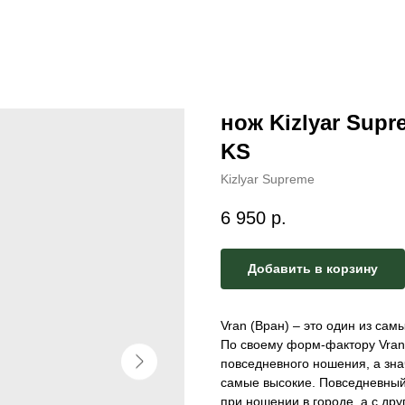
нож Kizlyar Sup
KS
Kizlyar Supreme
6 950
р.
Добавить в корзину
Vran (Вран) – это один из сам
По своему форм-фактору Vran 
повседневного ношения, а зна
самые высокие. Повседневный
при ношении в городе, а с др